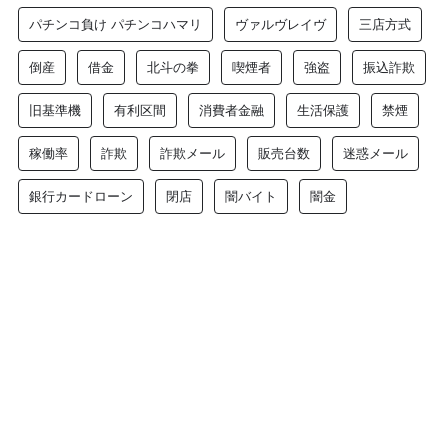
パチンコ負け パチンコハマリ
ヴァルヴレイヴ
三店方式
倒産
借金
北斗の拳
喫煙者
強盗
振込詐欺
旧基準機
有利区間
消費者金融
生活保護
禁煙
稼働率
詐欺
詐欺メール
販売台数
迷惑メール
銀行カードローン
閉店
闇バイト
闇金