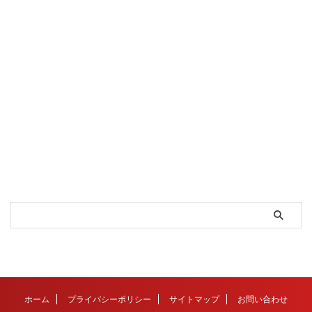
ホーム
プライバシーポリシー
サイトマップ
お問い合わせ