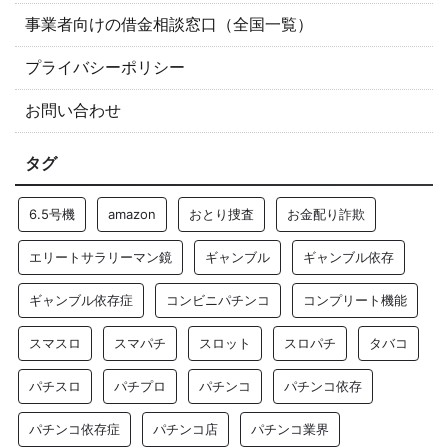
事業者向けの借金相談窓口（全国一覧）
プライバシーポリシー
お問い合わせ
タグ
6.5号機
amazon
おとり捜査
お金配り詐欺
エリートサラリーマン鏡
ギャンブル
ギャンブル依存
ギャンブル依存症
コンビニパチンコ
コンプリート機能
スマスロ
スマパチ
スロット
スロパチ
タバコ
パチスロ
パチプロ
パチンコ
パチンコ依存
パチンコ依存症
パチンコ店
パチンコ業界