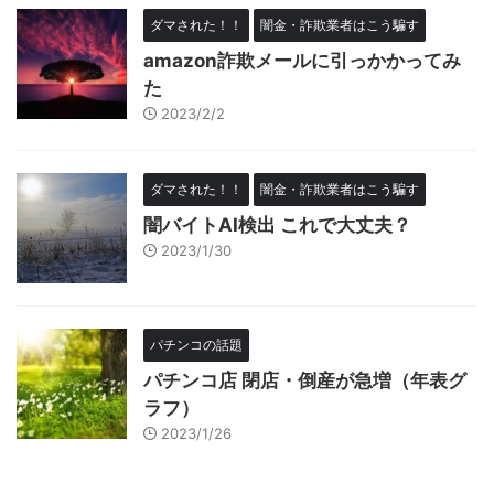
ダマされた！！
闇金・詐欺業者はこう騙す
amazon詐欺メールに引っかかってみ
た
2023/2/2
ダマされた！！
闇金・詐欺業者はこう騙す
闇バイトAI検出 これで大丈夫？
2023/1/30
パチンコの話題
パチンコ店 閉店・倒産が急増（年表グ
ラフ）
2023/1/26