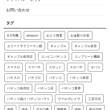
お問い合わせ
タグ
6.5号機
amazon
おとり捜査
お金配り詐欺
エリートサラリーマン鏡
ギャンブル
ギャンブル依存
ギャンブル依存症
コンビニパチンコ
コンプリート機能
スマスロ
スマパチ
スロット
スロパチ
タバコ
パチスロ
パチプロ
パチンコ
パチンコ依存
パチンコ依存症
パチンコ店
パチンコ業界
パチンコ負け パチンコハマリ
ヴァルヴレイヴ
三店方式
倒産
借金
北斗の拳
喫煙者
強盗
振込詐欺