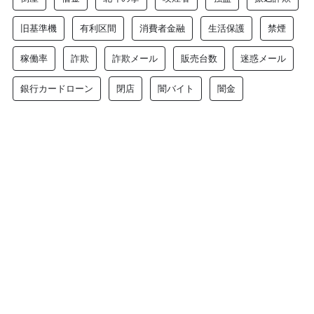
旧基準機
有利区間
消費者金融
生活保護
禁煙
稼働率
詐欺
詐欺メール
販売台数
迷惑メール
銀行カードローン
閉店
闇バイト
闇金