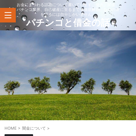
お金にまつわる話題について書いています。借金、闇金、
パチンコ業界、自己破産に至るまでを徹底解剖。自分の身
を守るには自分しかいません。
パチンコと借金の話
HOME
>
闇金について
>