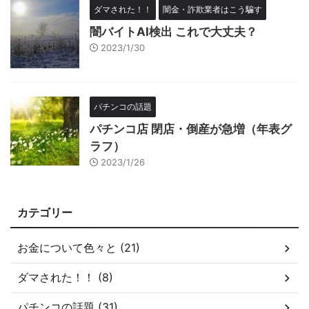
ダマされた！！
闇金・詐欺業者はこう騙す
闇バイトAI検出 これで大丈夫？
2023/1/30
パチンコの話題
パチンコ店 閉店・倒産が急増（年表グ
ラフ）
2023/1/26
カテゴリー
お金について色々と (21)
ダマされた！！ (8)
パチンコの話題 (31)