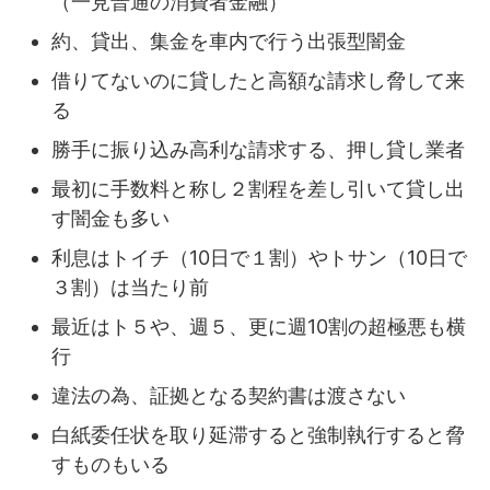
（一見普通の消費者金融）
約、貸出、集金を車内で行う出張型闇金
借りてないのに貸したと高額な請求し脅して来
る
勝手に振り込み高利な請求する、押し貸し業者
最初に手数料と称し２割程を差し引いて貸し出
す闇金も多い
利息はトイチ（10日で１割）やトサン（10日で
３割）は当たり前
最近はト５や、週５、更に週10割の超極悪も横
行
違法の為、証拠となる契約書は渡さない
白紙委任状を取り延滞すると強制執行すると脅
すものもいる