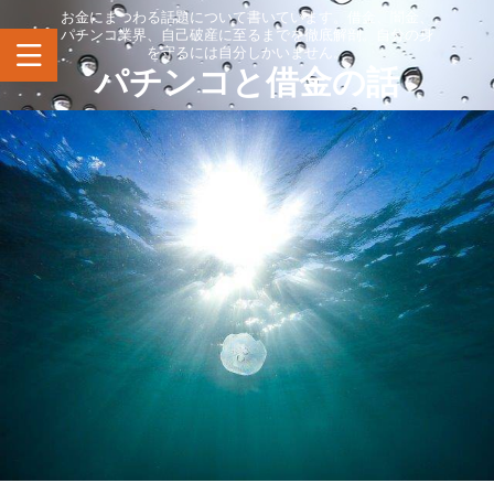
お金にまつわる話題について書いています。借金、闇金、
パチンコ業界、自己破産に至るまでを徹底解剖。自分の身
を守るには自分しかいません。
パチンコと借金の話