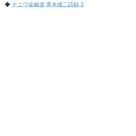
◆
ナニワ金融道 青木雄二語録 2