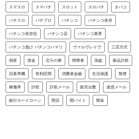
スマスロ
スマパチ
スロット
スロパチ
タバコ
パチスロ
パチプロ
パチンコ
パチンコ依存
パチンコ依存症
パチンコ店
パチンコ業界
パチンコ負け パチンコハマリ
ヴァルヴレイヴ
三店方式
倒産
借金
北斗の拳
喫煙者
強盗
振込詐欺
旧基準機
有利区間
消費者金融
生活保護
禁煙
稼働率
詐欺
詐欺メール
販売台数
迷惑メール
銀行カードローン
閉店
闇バイト
闇金