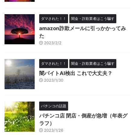
ダマされた！！
闇金・詐欺業者はこう騙す
amazon詐欺メールに引っかかってみ
た
2023/2/2
ダマされた！！
闇金・詐欺業者はこう騙す
闇バイトAI検出 これで大丈夫？
2023/1/30
パチンコの話題
パチンコ店 閉店・倒産が急増（年表グ
ラフ）
2023/1/26