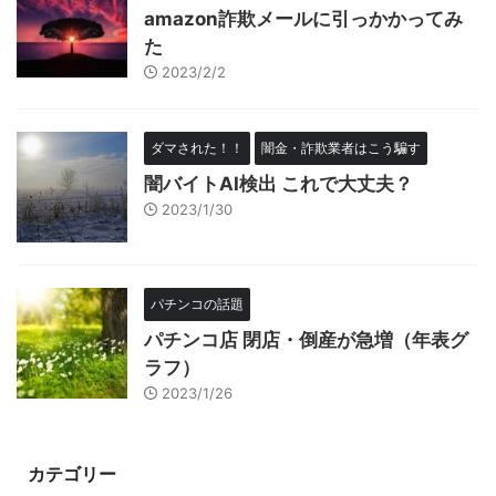
amazon詐欺メールに引っかかってみ
た
2023/2/2
ダマされた！！
闇金・詐欺業者はこう騙す
闇バイトAI検出 これで大丈夫？
2023/1/30
パチンコの話題
パチンコ店 閉店・倒産が急増（年表グ
ラフ）
2023/1/26
カテゴリー