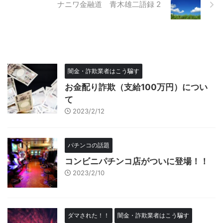
ナニワ金融道 青木雄二語録 2
闇金・詐欺業者はこう騙す
お金配り詐欺（支給100万円）につい
て
2023/2/12
パチンコの話題
コンビニパチンコ店がついに登場！！
2023/2/10
ダマされた！！
闇金・詐欺業者はこう騙す