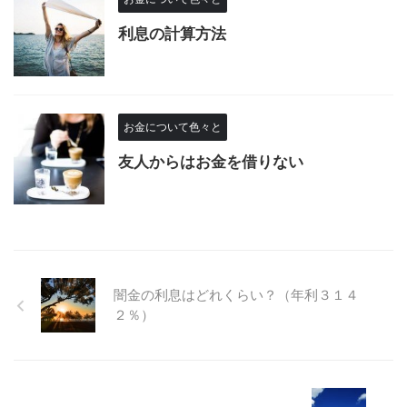
利息の計算方法
お金について色々と
友人からはお金を借りない
闇金の利息はどれくらい？（年利３１４
２％）