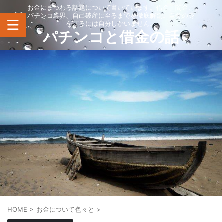
お金にまつわる話題について書いています。借金、闇金、
パチンコ業界、自己破産に至るまでを徹底解剖。自分の身
を守るには自分しかいません。
パチンコと借金の話
HOME
>
お金について色々と
>