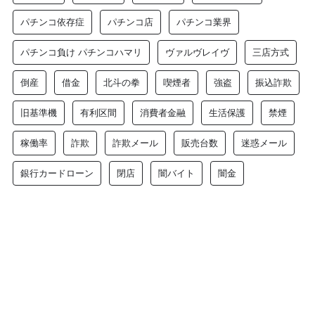
パチンコ依存症
パチンコ店
パチンコ業界
パチンコ負け パチンコハマリ
ヴァルヴレイヴ
三店方式
倒産
借金
北斗の拳
喫煙者
強盗
振込詐欺
旧基準機
有利区間
消費者金融
生活保護
禁煙
稼働率
詐欺
詐欺メール
販売台数
迷惑メール
銀行カードローン
閉店
闇バイト
闇金