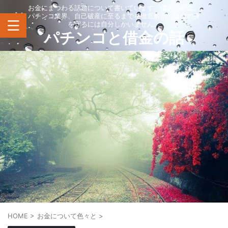
お金にまつわる話題について書いています。借金、闇金、
パチンコ業界、自己破産に至るまでを徹底解剖。自分の身
を守るには自分しかいません。
パチンコと借金の話
HOME
>
お金について色々と
>