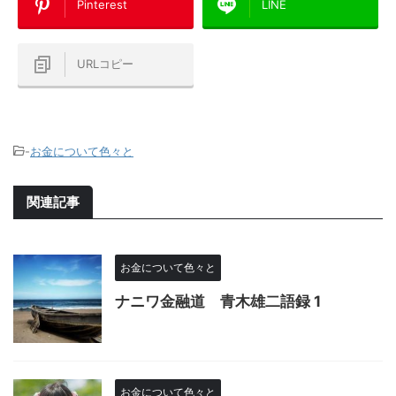
Pinterest
LINE
URLコピー
-
お金について色々と
関連記事
お金について色々と
ナニワ金融道 青木雄二語録 1
お金について色々と