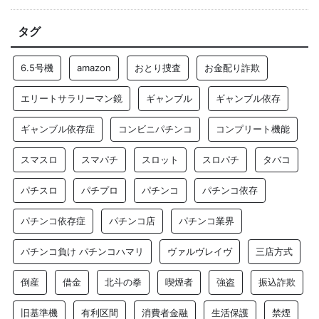
タグ
6.5号機
amazon
おとり捜査
お金配り詐欺
エリートサラリーマン鏡
ギャンブル
ギャンブル依存
ギャンブル依存症
コンビニパチンコ
コンプリート機能
スマスロ
スマパチ
スロット
スロパチ
タバコ
パチスロ
パチプロ
パチンコ
パチンコ依存
パチンコ依存症
パチンコ店
パチンコ業界
パチンコ負け パチンコハマリ
ヴァルヴレイヴ
三店方式
倒産
借金
北斗の拳
喫煙者
強盗
振込詐欺
旧基準機
有利区間
消費者金融
生活保護
禁煙