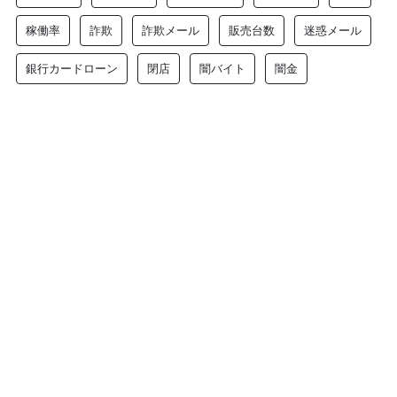
稼働率
詐欺
詐欺メール
販売台数
迷惑メール
銀行カードローン
閉店
闇バイト
闇金