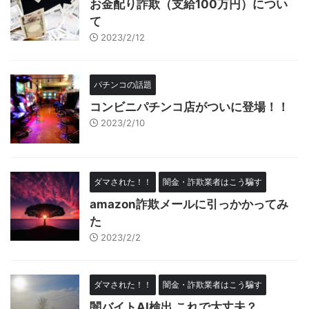
お金配り詐欺（支給100万円）につい
て
2023/2/12
パチンコの話題
コンビニパチンコ店がついに登場！！
2023/2/10
ダマされた！！
闇金・詐欺業者はこう騙す
amazon詐欺メールに引っかかってみ
た
2023/2/2
ダマされた！！
闇金・詐欺業者はこう騙す
闇バイトAI検出 これで大丈夫？