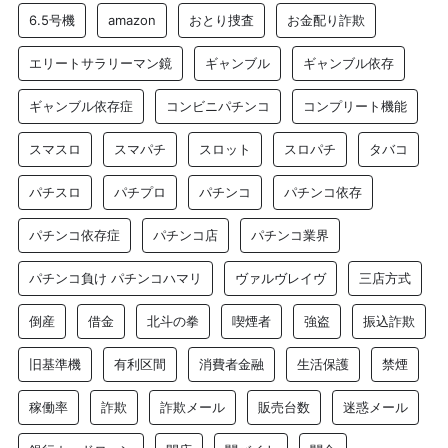
6.5号機
amazon
おとり捜査
お金配り詐欺
エリートサラリーマン鏡
ギャンブル
ギャンブル依存
ギャンブル依存症
コンビニパチンコ
コンプリート機能
スマスロ
スマパチ
スロット
スロパチ
タバコ
パチスロ
パチプロ
パチンコ
パチンコ依存
パチンコ依存症
パチンコ店
パチンコ業界
パチンコ負け パチンコハマリ
ヴァルヴレイヴ
三店方式
倒産
借金
北斗の拳
喫煙者
強盗
振込詐欺
旧基準機
有利区間
消費者金融
生活保護
禁煙
稼働率
詐欺
詐欺メール
販売台数
迷惑メール