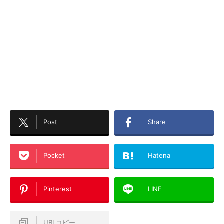
Post
Share
Pocket
Hatena
Pinterest
LINE
URLコピー