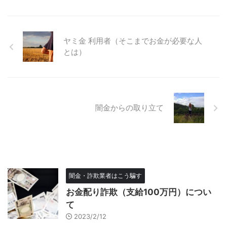
ヤミ金 利用者（そこまでお金が必要な人
とは）
闇金からの取り立て
闇金・詐欺業者はこう騙す
お金配り詐欺（支給100万円）につい
て
2023/2/12