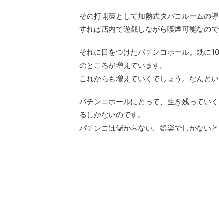
その打開策として加熱式タバコルームの導
すれば店内で遊戯しながら喫煙可能なので
それに目をつけたパチンコホール。既に1
のところが増えています。
これからも増えていくでしょう。なんとい
パチンコホールにとって、生き残っていく
るしかないのです。
パチンコは儲からない、娯楽でしかないと