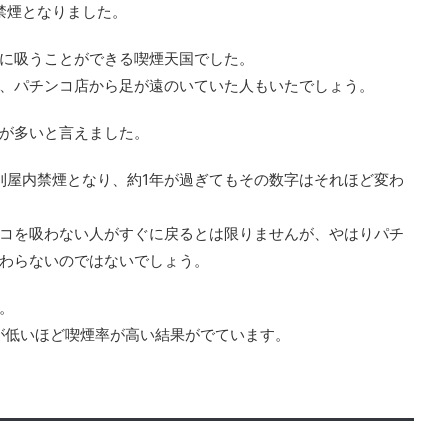
内禁煙となりました。
に吸うことができる喫煙天国でした。
、パチンコ店から足が遠のいていた人もいたでしょう。
が多いと言えました。
原則屋内禁煙となり、約1年が過ぎてもその数字はそれほど変わ
コを吸わない人がすぐに戻るとは限りませんが、やはりパチ
わらないのではないでしょう。
。
収が低いほど喫煙率が高い結果がでています。