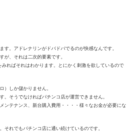
ます。アドレナリンがドバドバでるのが快感なんです。
すが、それは二次的要素です。
をみればそれはわかります。とにかく刺激を欲しているので
ロ）しか儲かりません。
す。そうでなければパチンコ店が運営できません。
メンテナンス、新台購入費用・・・・様々なお金が必要にな
。それでもパチンコ店に通い続けているのです。