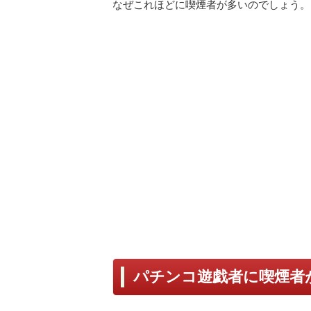
なぜこれほどに喫煙者が多いのでしょう。
パチンコ遊戯者に喫煙者