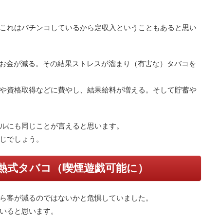
これはパチンコしているから定収入ということもあると思い
お金が減る。その結果ストレスが溜まり（有害な）タバコを
や資格取得などに費やし、結果給料が増える。そして貯蓄や
ルにも同じことが言えると思います。
じでしょう。
熱式タバコ（喫煙遊戯可能に）
ら客が減るのではないかと危惧していました。
いると思います。