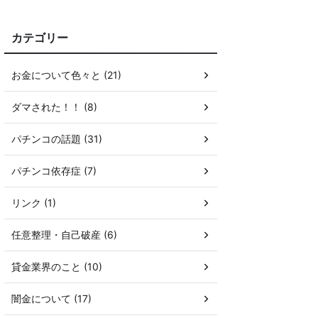
カテゴリー
お金について色々と (21)
ダマされた！！ (8)
パチンコの話題 (31)
パチンコ依存症 (7)
リンク (1)
任意整理・自己破産 (6)
貸金業界のこと (10)
闇金について (17)