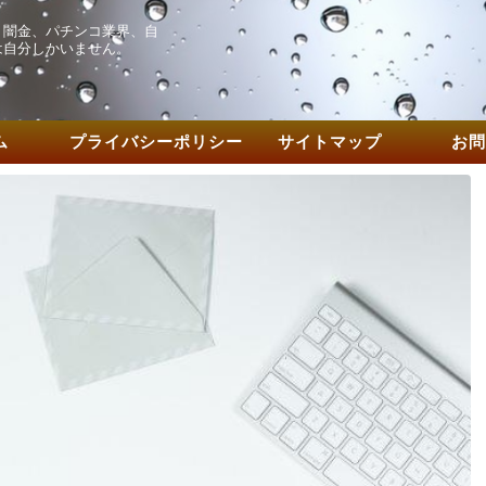
、闇金、パチンコ業界、自
は自分しかいません。
ム
プライバシーポリシー
サイトマップ
お問