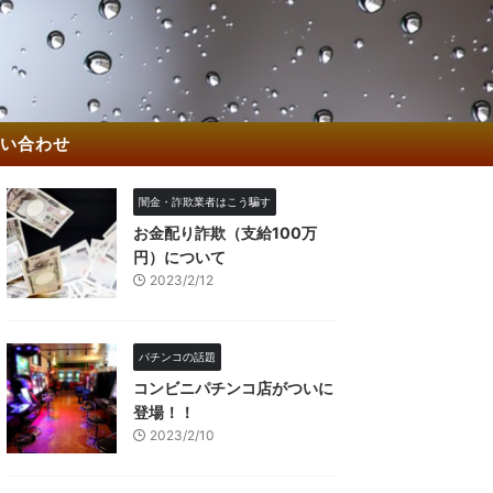
い合わせ
闇金・詐欺業者はこう騙す
お金配り詐欺（支給100万
円）について
2023/2/12
パチンコの話題
コンビニパチンコ店がついに
登場！！
2023/2/10