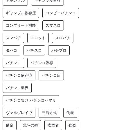
ギャンブル
ギャンブル依存
ギャンブル依存症
コンビニパチンコ
コンプリート機能
スマスロ
スマパチ
スロット
スロパチ
タバコ
パチスロ
パチプロ
パチンコ
パチンコ依存
パチンコ依存症
パチンコ店
パチンコ業界
パチンコ負け パチンコハマリ
ヴァルヴレイヴ
三店方式
倒産
借金
北斗の拳
喫煙者
強盗