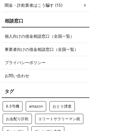
闇金・詐欺業者はこう騙す (15)
相談窓口
個人向けの借金相談窓口（全国一覧）
事業者向けの借金相談窓口（全国一覧）
プライバシーポリシー
お問い合わせ
タグ
6.5号機
amazon
おとり捜査
お金配り詐欺
エリートサラリーマン鏡