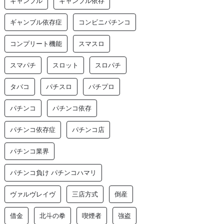
ギャンブル
ギャンブル依存
ギャンブル依存症
コンビニパチンコ
コンプリート機能
スマスロ
スマパチ
スロット
スロパチ
タバコ
パチスロ
パチプロ
パチンコ
パチンコ依存
パチンコ依存症
パチンコ店
パチンコ業界
パチンコ負け パチンコハマリ
ヴァルヴレイヴ
三店方式
倒産
借金
北斗の拳
喫煙者
強盗