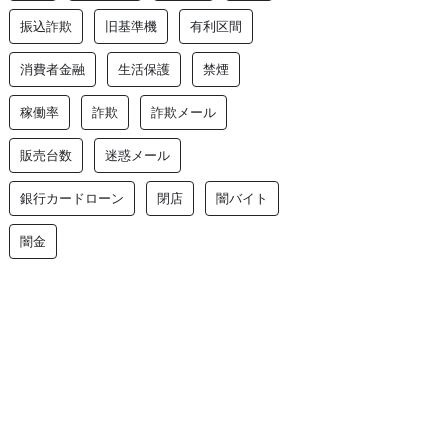
振込詐欺
旧基準機
有利区間
消費者金融
生活保護
禁煙
稼働率
詐欺
詐欺メール
販売台数
迷惑メール
銀行カードローン
閉店
闇バイト
闇金