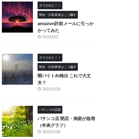
ダマされた！！
闇金・詐欺業者はこう騙す
amazon詐欺メールに引っか
かってみた
2023/2/2
ダマされた！！
闇金・詐欺業者はこう騙す
闇バイトAI検出 これで大丈
夫？
2023/1/30
パチンコの話題
パチンコ店 閉店・倒産が急増
（年表グラフ）
2023/1/26